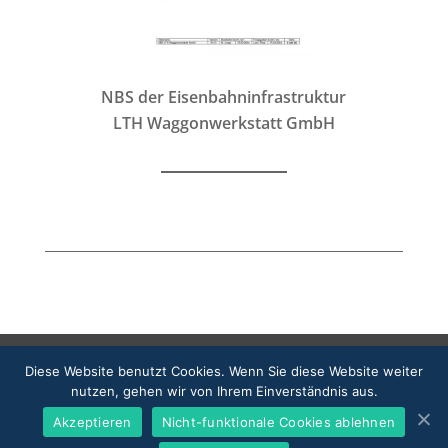
NBS der Eisenbahninfrastruktur
LTH Waggonwerkstatt GmbH
Impressum
Datenschutz
Cookie-Richtlinie
Diese Website benutzt Cookies. Wenn Sie diese Website weiter
nutzen, gehen wir von Ihrem Einverständnis aus.
Akzeptieren
Nicht-funktionale Cookies ablehnen
Designed by LTH Gruppe | Powered by LTH